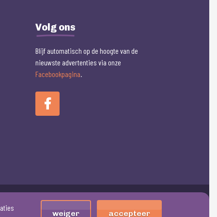
Volg ons
Blijf automatisch op de hoogte van de
nieuwste advertenties via onze
Facebookpagina
.
Transformers g1 Shockwave (1985)
taties
weiger
accepteer