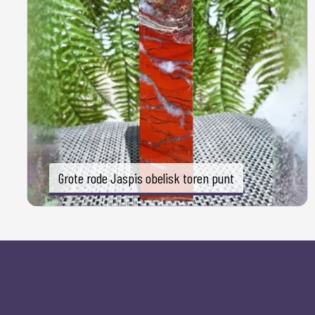
Grote rode Jaspis obelisk toren punt