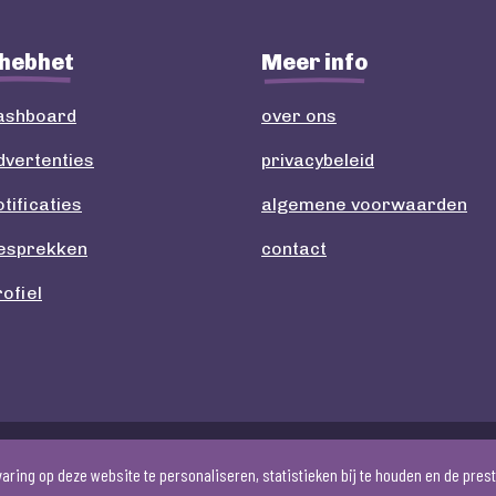
 hebhet
Meer info
dashboard
over ons
dvertenties
privacybeleid
otificaties
algemene voorwaarden
Transformers g1 Silverstreak
gesprekken
contact
rofiel
Copyright 2023 - 2026. HebHet.nl - Een creatie van
CodeStars
.
ring op deze website te personaliseren, statistieken bij te houden en de pres