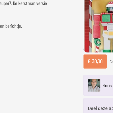
 super7. De kerstman versie
en berichtje.
€ 30,00
Ge
Floris
Deel deze a