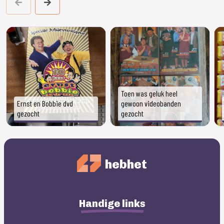
Toen was geluk heel
Ernst en Bobbie dvd
gewoon videobanden
gezocht
gezocht
hebhet
Handige links
Sesamstraat dvd box
gezocht
Knuffel beer gezocht