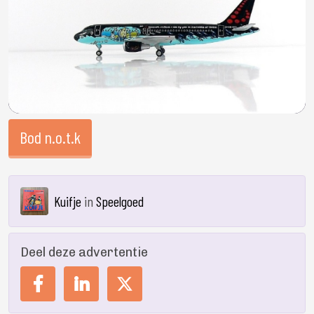
Bod n.o.t.k
Kuifje
in
Speelgoed
Deel deze advertentie