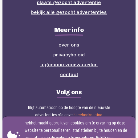
plaats gezocht advertentie
bekijk alle gezocht advertenties
Meer info
over ons
privacybeleid
Kuifje poppen gezocht
Script gezocht
algemene voorwaarden
contact
Volg ons
Blijf automatisch op de hoogte van de nieuwste
advertenties via onze
Facebookpagina
.
Bassie en Adriaan spullen
gezocht
Pet gezocht van Flodder
hebhet maakt gebruik van cookies om je ervaring op deze
website te personaliseren, statistieken bij te houden en de
prestaties van de website te verbeteren. Bekijk ons