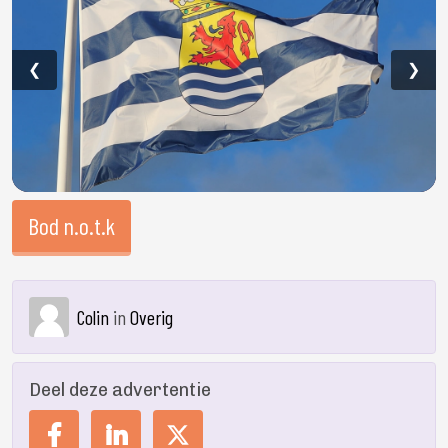
❮
❯
Bod n.o.t.k
Colin
in
Overig
Deel deze advertentie